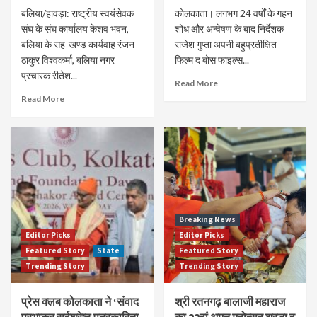
बलिया/हावड़ा: राष्ट्रीय स्वयंसेवक
कोलकाता। लगभग 24 वर्षों के गहन
संघ के संघ कार्यालय केशव भवन,
शोध और अन्वेषण के बाद निर्देशक
बलिया के सह-खण्ड कार्यवाह रंजन
राजेश गुप्ता अपनी बहुप्रतीक्षित
ठाकुर विश्वकर्मा, बलिया नगर
फिल्म द बोस फाइल्स...
प्रचारक रीतेश...
Read More
Read More
Breaking News
Editor Picks
Editor Picks
Featured Story
State
Featured Story
Trending Story
Trending Story
प्रेस क्लब कोलकाता ने ‘संवाद
श्री रतनगढ़ बालाजी महाराज