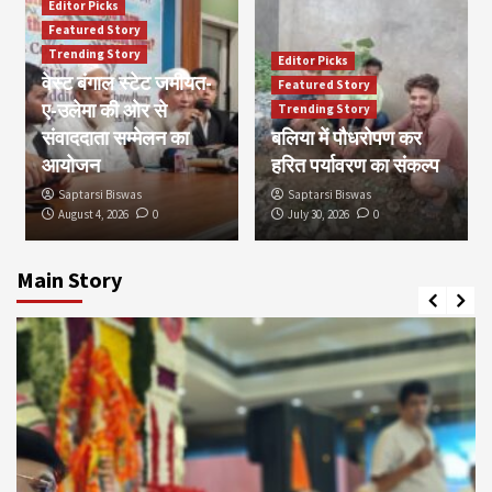
Editor Picks
Featured Story
Trending Story
Editor Picks
वेस्ट बंगाल स्टेट जमीयत-
Featured Story
ए-उलेमा की ओर से
Trending Story
संवाददाता सम्मेलन का
बलिया में पौधरोपण कर
आयोजन
हरित पर्यावरण का संकल्प
Saptarsi Biswas
Saptarsi Biswas
August 4, 2026
0
July 30, 2026
0
Main Story