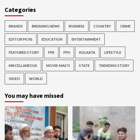
Categories
BRANDS
BREAKING NEWS
BUSINESS
COUNTRY
CRIME
EDITOR PICKS
EDUCATION
ENTERTAINMENT
FEATURED STORY
FPB
FPH
KOLKATA
LIFESTYLE
MISCELLANEOUS
MOVIE-MASTI
STATE
TRENDING STORY
VIDEO
WORLD
You may have missed