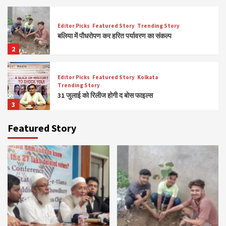
Editor Picks
Featured Story
Trending Story
बलिया में पौधरोपण कर हरित पर्यावरण का संकल्प
2
Editor Picks
Featured Story
Kolkata
Trending Story
31 जुलाई को रिलीज होगी द बोस फाइल्स
3
Featured Story
Editor Picks
Featured Story
State
Trending Story
प्रेस क्लब कोलकाता ने ‘संवाद प्रभाकर सर्वश्रेष्ठ पत्रकारिता
पुरस्कार 2026’ का किया आयोजन
4
Breaking News
Editor Picks
Featured Story
Trending Story
श्री रतनगढ़ बालाजी महाराज का 22वां अमृत महोत्सव श्रद्धा व
भक्ति के साथ संपन्न
5