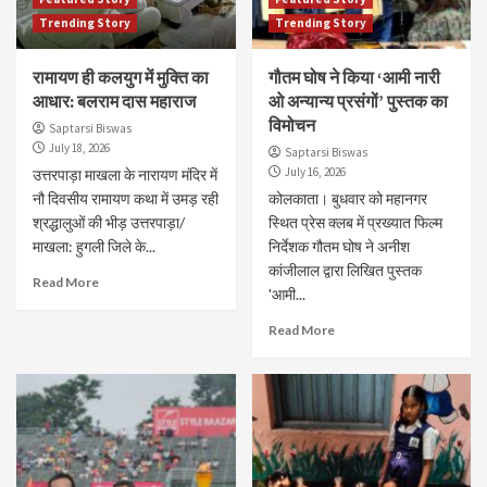
Trending Story
Trending Story
रामायण ही कलयुग में मुक्ति का
गौतम घोष ने किया ‘आमी नारी
आधार: बलराम दास महाराज
ओ अन्यान्य प्रसंगों’ पुस्तक का
विमोचन
Saptarsi Biswas
July 18, 2026
Saptarsi Biswas
July 16, 2026
उत्तरपाड़ा माखला के नारायण मंदिर में
नौ दिवसीय रामायण कथा में उमड़ रही
कोलकाता। बुधवार को महानगर
श्रद्धालुओं की भीड़ ​उत्तरपाड़ा/
स्थित प्रेस क्लब में प्रख्यात फिल्म
माखला: हुगली जिले के...
निर्देशक गौतम घोष ने अनीश
कांजीलाल द्वारा लिखित पुस्तक
Read More
'आमी...
Read More