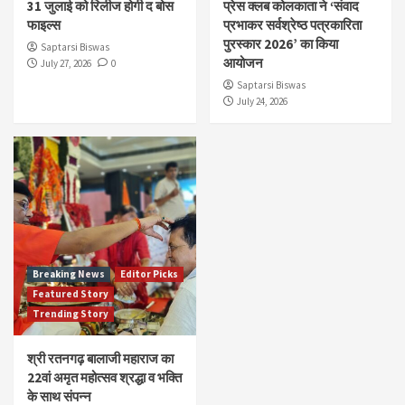
31 जुलाई को रिलीज होगी द बोस
प्रेस क्लब कोलकाता ने ‘संवाद
Breaking News
Editor Picks
Featured Story
फाइल्स
प्रभाकर सर्वश्रेष्ठ पत्रकारिता
Trending Story
पुरस्कार 2026’ का किया
श्री रतनगढ़ बालाजी महाराज का 22वां अमृत महोत्सव श्रद्धा व
Saptarsi Biswas
आयोजन
July 27, 2026
भक्ति के साथ संपन्न
0
5
Saptarsi Biswas
July 24, 2026
Breaking News
Editor Picks
Featured Story
Trending Story
श्री रतनगढ़ बालाजी महाराज का
22वां अमृत महोत्सव श्रद्धा व भक्ति
के साथ संपन्न