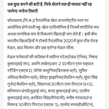
अब कुछ करने की बारी है, सिर्फ बोलने तक ही मामला नहीं रह
जायेगा: मनोज तिवारी
कोलकाता,(नि.स.)l पैरालंपिक खेल अन्तर्राष्ट्रीय स्तर पर
आयोजित होने वाली बहु-खेल प्रतियोगिता है जिसमें शारीरिक रूप
अथवा मानसिक रूप से विकलांग खिलाड़ी भाग लेते हैं। इसी बीच
भारतीय खिलाड़ियों ने टोक्यो पैरालंपिक 2020 में कुल पाँच गोल्ड
मेडल, आठ सिल्वर और छह ब्रॉन्ज़ मेडल जीता.
मेडल पानेवालों की तालिका में भाविना पटेल(टेबल टेनिस), निषाद
कुमार(हाई जंप), अवनि लखेरा(आर-2 10 मीटर एयर राइफल
स्टैंडिंग एसएच1), योगेश कथुनिया(डिस्कस थ्रो), सुमित
अंतिल(जैवलिन थ्रो), देवेंद्र झाझरिया(जैवलिन थ्रो),सुंदर सिंह
गुर्जर(जैवलिन थ्रो), सिंहराज(10 मीटर एयर पिस्टल SH1),
मरियप्पन थंगावेलु(हाई जंप), शरद कुमार(हाई जंप), प्रवीण
कुमार(हाई जंप), हरविंदर सिंह(तीरंदाजी), मनीष नरवाल(P4
मिक्स्ड 50 मीटर पिस्टल एसएच-1), प्रमोद भगत(बैडमिंटन),