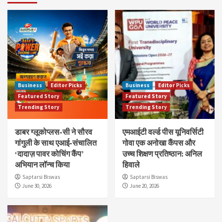
Business
Editor Picks
Business
Editor Picks
Featured Story
Featured Story
Trending Story
Trending Story
डाबर ग्लूकोप्लस-सी ने सौरव
एमआईटी वर्ल्ड पीस यूनिवर्सिटी
गांगुली के साथ एआई-संचालित
गोवा एक अनोखा कैंपस और
‘दादाज़ पावर कोचिंग कैंप’
उच्च शिक्षण प्रतिष्ठान: अनिल
अभियान लॉन्च किया
हिवाले
Saptarsi Biswas
Saptarsi Biswas
June 30, 2026
June 20, 2026