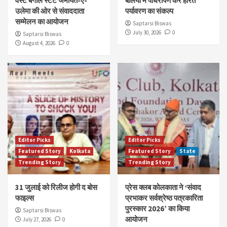
वेस्ट बंगाल स्टेट जमीयत-ए-
बलिया में पौधरोपण कर हरित
उलेमा की ओर से संवाददाता
पर्यावरण का संकल्प
सम्मेलन का आयोजन
Saptarsi Biswas
July 30, 2026
0
Saptarsi Biswas
August 4, 2026
0
Editor Picks
Editor Picks
Featured Story
Kolkata
Featured Story
State
Trending Story
Trending Story
31 जुलाई को रिलीज होगी द बोस
प्रेस क्लब कोलकाता ने ‘संवाद
फाइल्स
प्रभाकर सर्वश्रेष्ठ पत्रकारिता
पुरस्कार 2026’ का किया
Saptarsi Biswas
आयोजन
July 27, 2026
0