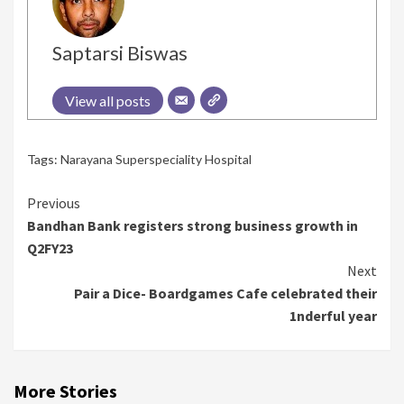
Saptarsi Biswas
View all posts
Tags:
Narayana Superspeciality Hospital
Continue
Previous
Bandhan Bank registers strong business growth in
Reading
Q2FY23
Next
Pair a Dice- Boardgames Cafe celebrated their
1nderful year
More Stories