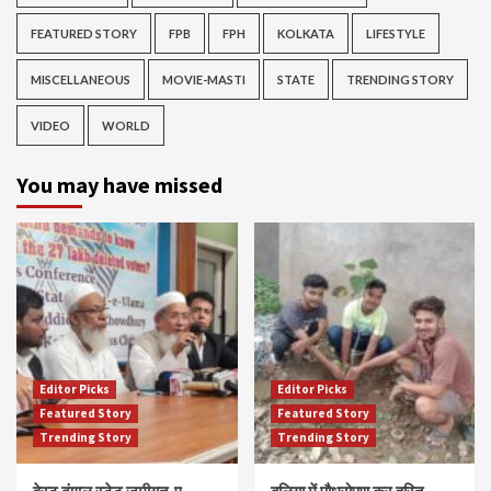
FEATURED STORY
FPB
FPH
KOLKATA
LIFESTYLE
MISCELLANEOUS
MOVIE-MASTI
STATE
TRENDING STORY
VIDEO
WORLD
You may have missed
Editor Picks
Editor Picks
Featured Story
Featured Story
Trending Story
Trending Story