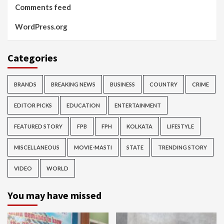
Comments feed
WordPress.org
Categories
BRANDS
BREAKING NEWS
BUSINESS
COUNTRY
CRIME
EDITOR PICKS
EDUCATION
ENTERTAINMENT
FEATURED STORY
FPB
FPH
KOLKATA
LIFESTYLE
MISCELLANEOUS
MOVIE-MASTI
STATE
TRENDING STORY
VIDEO
WORLD
You may have missed