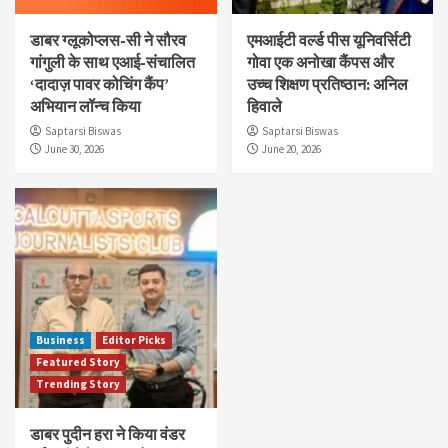
डाबर ग्लूकोप्लस-सी ने सौरव
एमआईटी वर्ल्ड पीस यूनिवर्सिटी
गांगुली के साथ एआई-संचालित
गोवा एक अनोखा कैंपस और
‘दादाज़ पावर कोचिंग कैंप’
उच्च शिक्षण प्रतिष्ठान: अनिल
अभियान लॉन्च किया
हिवाले
Saptarsi Biswas
Saptarsi Biswas
June 30, 2026
June 20, 2026
Business
Editor Picks
Featured Story
Trending Story
डाबर पुदीन हरा ने किया वंडर