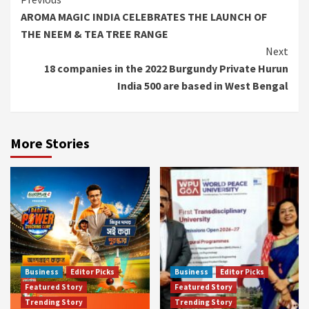
Continue
AROMA MAGIC INDIA CELEBRATES THE LAUNCH OF
Reading
THE NEEM & TEA TREE RANGE
Next
18 companies in the 2022 Burgundy Private Hurun
India 500 are based in West Bengal
More Stories
Business
Editor Picks
Business
Editor Picks
Featured Story
Featured Story
Trending Story
Trending Story