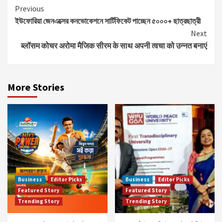
Continue
Previous
ইউফোরিয়া জেনএক্সের কনভোকেশনে সার্টিফিকেট পাচ্ছেন ৫০০০+ ছাত্রছাত্রী
Reading
Next
ब्लॉसम कोचर अरोमा मैजिक सीरम के साथ अपनी त्वचा को उन्नत बनाएं
More Stories
Business
Editor Picks
Business
Editor Picks
Featured Story
Featured Story
Trending Story
Trending Story