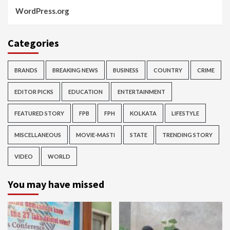
WordPress.org
Categories
BRANDS
BREAKING NEWS
BUSINESS
COUNTRY
CRIME
EDITOR PICKS
EDUCATION
ENTERTAINMENT
FEATURED STORY
FPB
FPH
KOLKATA
LIFESTYLE
MISCELLANEOUS
MOVIE-MASTI
STATE
TRENDING STORY
VIDEO
WORLD
You may have missed