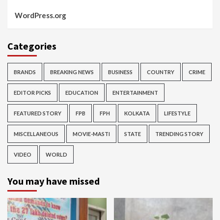
WordPress.org
Categories
BRANDS
BREAKING NEWS
BUSINESS
COUNTRY
CRIME
EDITOR PICKS
EDUCATION
ENTERTAINMENT
FEATURED STORY
FPB
FPH
KOLKATA
LIFESTYLE
MISCELLANEOUS
MOVIE-MASTI
STATE
TRENDING STORY
VIDEO
WORLD
You may have missed