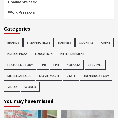
Comments feed
WordPress.org
Categories
BRANDS
BREAKING NEWS
BUSINESS
COUNTRY
CRIME
EDITOR PICKS
EDUCATION
ENTERTAINMENT
FEATURED STORY
FPB
FPH
KOLKATA
LIFESTYLE
MISCELLANEOUS
MOVIE-MASTI
STATE
TRENDING STORY
VIDEO
WORLD
You may have missed