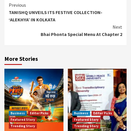
Continue
Previous
TANISHQ UNVEILS ITS FESTIVE COLLECTION-
Reading
‘ALEKHYA’ IN KOLKATA
Next
Bhai Phonta Special Menu At Chapter 2
More Stories
Business
Editor Picks
Business
Editor Picks
Featured Story
Featured Story
Trending Story
Trending Story