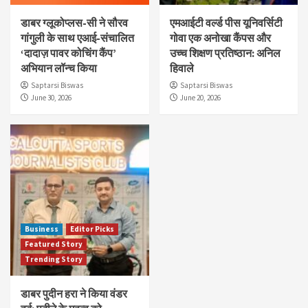
डाबर ग्लूकोप्लस-सी ने सौरव
एमआईटी वर्ल्ड पीस यूनिवर्सिटी
गांगुली के साथ एआई-संचालित
गोवा एक अनोखा कैंपस और
‘दादाज़ पावर कोचिंग कैंप’
उच्च शिक्षण प्रतिष्ठान: अनिल
अभियान लॉन्च किया
हिवाले
Saptarsi Biswas
Saptarsi Biswas
June 30, 2026
June 20, 2026
Business
Editor Picks
Featured Story
Trending Story
डाबर पुदीन हरा ने किया वंडर