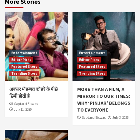
More Stories
Entertainment
Entertainment
Editor Picks
Editor Picks
Featured Story
Featured Story
Trending Story
Trending Story
अक्सर मोहब्बत कोहरे के पीछे
MORE THAN A FILM, A
छिपी होती है
MIRROR TO OUR TIMES:
WHY ‘PINJAR’ BELONGS
Saptarsi Biswas
TO EVERYONE
July 11, 2026
Saptarsi Biswas
July 3, 2026