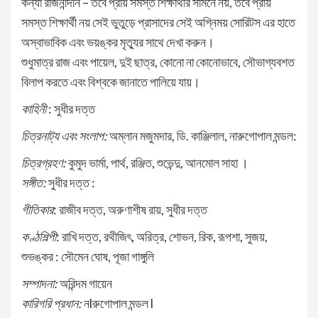
কন্যা রাজনন্দিনি – তবে প্রায় সমস্ত শিক্ষার্থীর সামনে নয়, তবে প্রায়
সমস্ত শিক্ষার্থী নয় সেই ভুতুড়ে প্রাসাদের সেই অগ্নিময় সোরিটস এর হাতে
অস্বাভাবিক এবং ভয়ঙ্কর মৃত্যুর সাথে দেখা করুন।
শুধুমাত্র রাজ এবং পায়েল, দুই ছাত্র, কোনো না কোনোভাবে, সৌভাগ্যবশত
বিলাপ করতে এবং বিশ্বকে জানাতে পালিয়ে যায়।
কাহিনী
: সুধীর দত্ত
চিত্রনাট্য এবং সংলাপ:
অম্লান মজুমদার, ডি. কাঞ্জিলাল, নারুগোপাল মন্ডল:
চিত্রগ্রহণ:
কুমুদ ভার্মা, পার্থ, রঞ্জিত, শুভেন্দু, আনমোল সাহা ।
সঙ্গীত:
সুধীর দত্ত :
গীতিকার
: রাজীব দত্ত, অরুণাশীষ রায়, সুধীর দত্ত
কণ্ঠশিল্পী
: রাখি দত্ত, রথীজিৎ, অরিত্র, শোভন, রিক, রূপশা, সুজয়,
শুভঙ্কর : সৌমেন ঘোষ, পূজা গাঙ্গুলি
সম্পাদনা:
অরিন্দম গায়েন
কারিগরি প্রধান:
নlরুগোপাল মন্ডল l