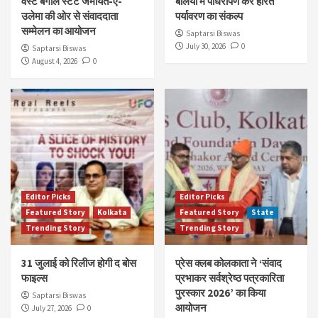
वेस्ट बंगाल स्टेट जमीयत-ए-
बलिया में पौधरोपण कर हरित
उलेमा की ओर से संवाददाता
पर्यावरण का संकल्प
सम्मेलन का आयोजन
Saptarsi Biswas
July 30, 2026
0
Saptarsi Biswas
August 4, 2026
0
Editor Picks
Editor Picks
Featured Story
Kolkata
Featured Story
State
Trending Story
Trending Story
31 जुलाई को रिलीज होगी द बोस
प्रेस क्लब कोलकाता ने ‘संवाद
फाइल्स
प्रभाकर सर्वश्रेष्ठ पत्रकारिता
पुरस्कार 2026’ का किया
Saptarsi Biswas
आयोजन
July 27, 2026
0