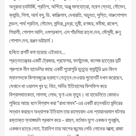
অনুরাধা চ্যাটার্জি, প্রতিপ, অর্পিতা, অঞ্জু মালহোত্রা, নরেশ স্নেহা, সৌমেন,
ক্যান্ডি, শিলা, আর্য বসু, ডি. কাঞ্জিলাল, দেবারতি, অচ্যুত, সুপ্তি, নারুগোপাল
মন্ডল, পার্থ প্রতিম, সৌমেন, মন্দিরা, চন্দ্রা, তুষী, রণজয়, মনীষা, রাকেশ,
পিয়ালী, গোলাপ আলি, ওমপ্রকাশ, এস পাঁচসিয়া রত্না দেব, মৌসুমী, রুনু
গোপাল দেব, রঞ্জন ভট্টাচার্য।
ছবিতে গল্পটি বলা হয়েছে এইভাবে…
প্রত্নতত্ত্বের একটি ট্রেজার, প্রফেসর, ফার্নান্দেজ, কলেজ ছাত্রের দুটি
গ্রুপকে নীল হাভেলির কাছে একটি পুরোপুরি ভুতুড়ে ক্যান্টুরি ওল্ড কিংস
ম্যানশনকে কিশানজুঞ্জে ভ্রমণে নেতৃত্ব দেওয়ার সুযোগটি দখল করেছেন,
যেখানে থা ওয়ালস খুব দু: খিত, সর্দিড ইতিহাসের ফিসফিস করে
বিশ্বাসঘাতকতা, লালসা, লোভ, ঘৃণা এবং মৃত্যু। থা হাভেলিতে কোথাও
লুকিয়ে আছে বলে বিশ্বাস করা “রাধা মাধব”-এর একটি রত্নখচিত মন্দিরের
সন্ধান করছেন অধ্যাপক ইতিহাস তার রহস্যবাদ এবং প্যারানরমাল ঘটনার
রক্তাক্ত ফ্যাঙ্গগুলি প্রকাশ করে – রাহুল, বর্তমান যুগে একজন পুনর্জন্ম,
একজন ছাত্র নেতা, ইয়ানিশ তার আগের জন্মের লেডি লোভের আত্মা, রাজা