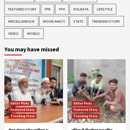
FEATURED STORY
FPB
FPH
KOLKATA
LIFESTYLE
MISCELLANEOUS
MOVIE-MASTI
STATE
TRENDING STORY
VIDEO
WORLD
You may have missed
Editor Picks
Editor Picks
Featured Story
Featured Story
Trending Story
Trending Story