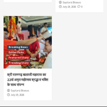
Saptarsi Biswas
July 24, 2026
0
Breaking News
Editor Picks
Featured Story
Trending Story
श्री रतनगढ़ बालाजी महाराज का
22वां अमृत महोत्सव श्रद्धा व भक्ति
के साथ संपन्न
Saptarsi Biswas
July 19, 2026