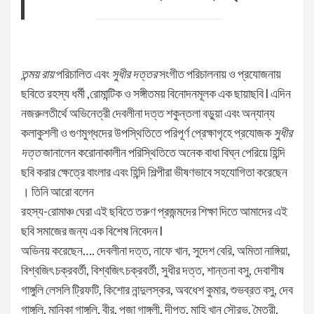
তন্ময় রায়
পরিচালিত এবং
সুধীর দত্তর
সংগীত পরিচালনায় ও প্রযোজনায়
ছবিতে রহস্য ধর্মী ,রোমান্টিক ও সঙ্গীতময় বিনোদনমূলক এক ছায়াছবি l এদিন
নজরুলতীর্থে অভিনেত্রী দেবলীনা দত্ত শকুন্তলা বড়ুয়া এবং অন্যান্য
কলাকুশলী ও গুণমুগ্ধদের উপস্থিতিতে পরিপূর্ণ প্রেক্ষাগৃহে প্রযোজক
সুধীর
দত্ত
জানালেন করোনাকালীন পরিস্থিতিতে অনেক বাধা বিঘ্ন পেরিয়ে হিন্দি
ছবি করার ক্ষেত্রে বাংলার এবং হিন্দি শিল্পীরা ভীষণভাবে সহযোগিতা করেছেন
। তিনি আরো বলেন
রহস্য-রোমাঞ্চ ঘেরা এই ছবিতে তরুণ প্রজন্মদের শিক্ষা দিতে আমাদের এই
ছবি সমাজের জন্য এক বিশেষ নিবেদন l
অভিনয় করেছেন…. দেবলীনা দত্ত, নাফে খান, সুদেশ বেরি, অমিতা নাঙ্গিয়া,
বিশ্বজিৎ চক্রবর্তী, বিশ্বজিৎ চক্রবর্তী, সুধীর দত্ত, শান্তনা বসু, দেবাশীষ
গাঙ্গুলি লেসলি ট্রিফটি, কিশোর নান্দুলস্কর, অবধেশ কুমার, শুভব্রত বসু, দেব
গাঙ্গুলি, মানিকা গাঙ্গুলি, বীর, পূজা গাঙ্গুলী, দীপ্ত, মাহি খান সৌরভ, মৈত্রী,