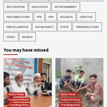
EDITOR PICKS
EDUCATION
ENTERTAINMENT
FEATURED STORY
FPB
FPH
KOLKATA
LIFESTYLE
MISCELLANEOUS
MOVIE-MASTI
STATE
TRENDING STORY
VIDEO
WORLD
You may have missed
Editor Picks
Editor Picks
Featured Story
Featured Story
Trending Story
Trending Story