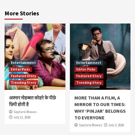
More Stories
Entertainment
Entertainment
Editor Picks
Editor Picks
Featured Story
Featured Story
Trending Story
Trending Story
अक्सर मोहब्बत कोहरे के पीछे
MORE THAN A FILM, A
छिपी होती है
MIRROR TO OUR TIMES:
WHY ‘PINJAR’ BELONGS
Saptarsi Biswas
TO EVERYONE
July 11, 2026
Saptarsi Biswas
July 3, 2026