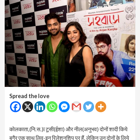
Spread the love
कोलकाता,(नि.स.)l टूसी(ईशा) और नील(अनुभव) दोनों शादी किये
बगैर एक साथ लिव-इन रिलेशनशिप पर हैं. लेकिन उन दोनों के लिये