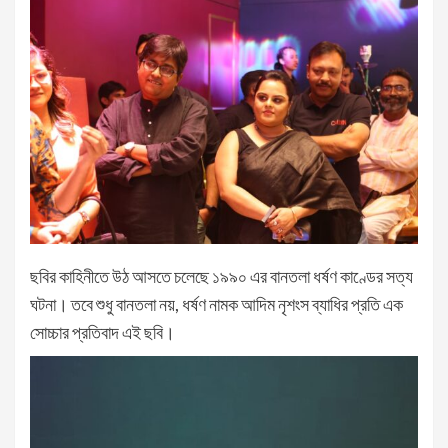
ছবির কাহিনীতে উঠ আসতে চলেছে ১৯৯০ এর বানতলা ধর্ষণ কাণ্ডের সত্য
ঘটনা। তবে শুধু বানতলা নয়, ধর্ষণ নামক আদিম নৃশংস ব্যাধির প্রতি এক
সোচ্চার প্রতিবাদ এই ছবি।