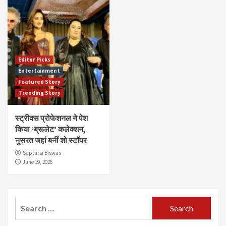
Editor Picks
Entertainment
Featured Story
Trending Story
स्ट्रीक्स प्रोफेशनल ने पेश
किया ‘ब्रूलेट’ कलेक्शन,
नुसरत जहां बनीं शो स्टॉपर
Saptarsi Biswas
June 19, 2026
Search
for: