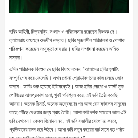
ছবির কাহিনী, চিত্রনাট্য, সংলাপ ও পরিচালনায় রয়েছেন কিংশুক দে।
ক্যামেরায় রয়েছেন শুভদীপ নস্কর। ছবির সৃজণশীল পরিচালনা ও পোশাক
পরিকল্পনা করেছেন সংযুক্তা দেব রায়। ছবির সম্পাদনা করছেন অমিত
নস্কর।
এদিন পরিচালক কিংশুক দে ছবির বিষয়ে বলেন, “আমাদের ছবির শ্যুটিং
সম্পূর্ণ শেষ করে ফেলেছি। এখন পোস্ট প্রোডাকশনের কাজ চলছে জোর
কদমে। ডাবিং শুরু হয়েছে ইতিমধ্যেই। আজ ছবির লোগো ও ফার্স্ট লুক
পোষ্টারের আত্মপ্রকাশ হলো, খুবই পরিশ্রম করে, এই ছবি তৈরী করেছি
আমরা। অনেক রিসার্চ, অনেক অন্বেষণের পর আজ রেড ফাইলস মানুষের
কাছে পৌঁছে দেওয়ার জন্য প্রায় তৈরী। আশা করি দর্শক সচেতন ভাবে এই
ছবি দেখবেন। কেবল বিনোদন নয়, এই ছবি বাঙালীর বোধোদয় করবে,
প্রতিবাদের রসদ হয়ে উঠবে। আশা করি নতুন বছরের মার্চ মাসে বড় পর্দায়