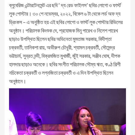
ব্লুবেরিজ এন্টারটেনমেন্ট এর ছবি ‘ দ্য রেড ফাইলস’ ছবির লোগো ও ফার্স্ট
লুক পোস্টার। ৩০ শে নভেম্বর, ২০২২, বিকেল ৬ টা থেকে লর্ড অফ দ্য
ড্রিংকস – এ অনুষ্ঠিত হয় এই ছবির লোগো ও ফার্স্ট লুক পোস্টার রিভিলের
অনুষ্ঠান। পরিচালক কিংশুক দে, প্রযোজক মিনু পারেখ ও নিলেশ পারেখ
ছাড়াও উপস্থিত ছিলেন ছবির অভিনেতা মুমতাজ সরকার, বিদীপ্তা
চক্রবর্তী, তানিকশা রায়, অভীরুপ চৌধুরী, শ্যামল চক্রবর্তী, সৌমেন্দ্র
ভট্টাচার্য, সুব্রত নন্দী, বিক্রমজিত মুখার্জী, জুঁই সরকার, সঞ্জীব ঘোষ, দীপক
হালদার ছাড়াও অনেকে। ছবির সংগীত পরিচালক সৌম্য ঋত, কণ্ঠ শিল্পী
নচিকেতা চক্রবর্তী ও লগ্নজিতা চক্রবর্তী ও এ দিন উপস্থিত ছিলেন
অনুষ্ঠানে।