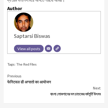
দ্য রেড ফাইলস নিয়ে আসতে পারবো আমরা।”
Author
Saptarsi Biswas
View all posts
Tags:
The Red Files
Continue
Previous
फेस्टिवल डी अग्सतो का आयोजन
Reading
Next
বাংলা লোকগানের দল চাতকের বর্ষপূর্তি উৎসব