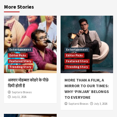
More Stories
Entertainment
Entertainment
Editor Picks
Editor Picks
Featured Story
Featured Story
Trending Story
Trending Story
अक्सर मोहब्बत कोहरे के पीछे
MORE THAN A FILM, A
छिपी होती है
MIRROR TO OUR TIMES:
WHY ‘PINJAR’ BELONGS
Saptarsi Biswas
TO EVERYONE
July 11, 2026
Saptarsi Biswas
July 3, 2026