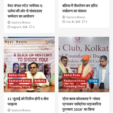
वेस्ट बंगाल स्टेट जमीयत-ए-
बलिया में पौधरोपण कर हरित
उलेमा की ओर से संवाददाता
पर्यावरण का संकल्प
सम्मेलन का आयोजन
Saptarsi Biswas
July 30, 2026
0
Saptarsi Biswas
August 4, 2026
0
Editor Picks
Editor Picks
Featured Story
Kolkata
Featured Story
State
Trending Story
Trending Story
31 जुलाई को रिलीज होगी द बोस
प्रेस क्लब कोलकाता ने ‘संवाद
फाइल्स
प्रभाकर सर्वश्रेष्ठ पत्रकारिता
पुरस्कार 2026’ का किया
Saptarsi Biswas