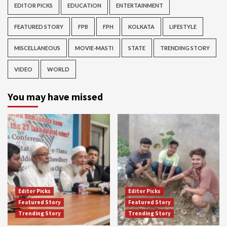
EDITOR PICKS
EDUCATION
ENTERTAINMENT
FEATURED STORY
FPB
FPH
KOLKATA
LIFESTYLE
MISCELLANEOUS
MOVIE-MASTI
STATE
TRENDING STORY
VIDEO
WORLD
You may have missed
Editor Picks
Editor Picks
Featured Story
Featured Story
Trending Story
Trending Story