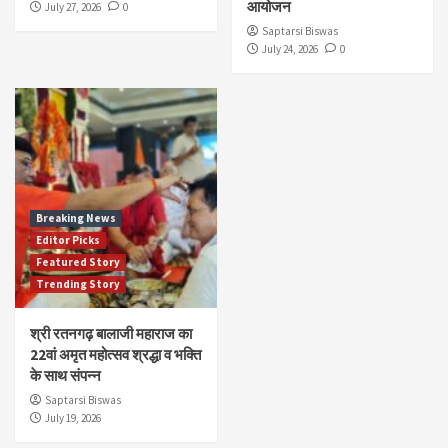
आयोजन
July 27, 2026
0
Saptarsi Biswas
July 24, 2026
0
Breaking News
Editor Picks
Featured Story
Trending Story
श्री रतनगढ़ बालाजी महाराज का
22वां अमृत महोत्सव श्रद्धा व भक्ति
के साथ संपन्न
Saptarsi Biswas
July 19, 2026