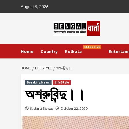
Skip
August 9, 2026
to
content
EXCLUSIVE
Home
Country
Kolkata
Entertai
HOME
LIFESTYLE
অশ্রুবিন্দু।।
Breaking News
LifeStyle
অশ্রুবিন্দু।।
Saptarsi Biswas
October 22, 2020