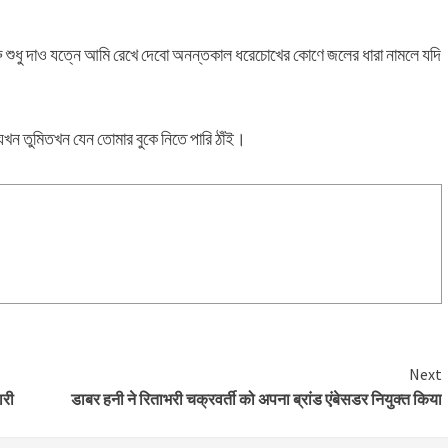
ু শুধু দাও যত্নে আমি রেখে দেবো অনন্তকাল ধরেচোখের কোণে জলের ধারা নামলে যদি
খন তুমিতখন যেন তোমার বুকে নিতে পারি ঠাঁই।
Next
ारी
डाबर हनी ने रिताभरी चक्रवर्ती को अपना ब्रांड एंबेसडर नियुक्त किया