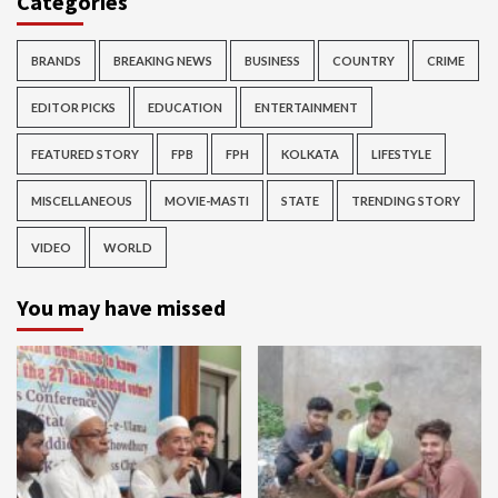
Categories
BRANDS
BREAKING NEWS
BUSINESS
COUNTRY
CRIME
EDITOR PICKS
EDUCATION
ENTERTAINMENT
FEATURED STORY
FPB
FPH
KOLKATA
LIFESTYLE
MISCELLANEOUS
MOVIE-MASTI
STATE
TRENDING STORY
VIDEO
WORLD
You may have missed