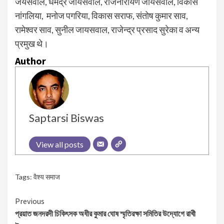
जयसवाल, धर्मेंद्र जायसवाल, राजनारायण जायसवाल, विकास
नांगलिया, मनोज पगरिया, विकास सराफ, संतोष कुमार साव,
रामेश्वर साव, सुनील जायसवाल, राजेन्द्र प्रसाद सुरेका व अन्य
प्रमुख थे।
Author
Saptarsi Biswas
View all posts
Tags:
वैश्य समाज
Continue
Previous
প্রয়াত জনদরদী চিকিৎসক অধীর কুমার ঘোষ স্মৃতিরক্ষা সমিতির উদ্যোগে রাখী
Reading