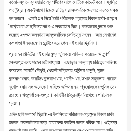
বর্তমানস্থানে ব্যবহারিত ল্যাপটপের সাথে সেটিকে কানেক্ট করে। স্বস্তি
পায় ইন্দ্র ।একইসাথে নিজেদের চিড় ধরা সম্পর্ককে মেরামত করতে সক্ষম
হন দুজনে। এমনি গল্প নিয়ে তৈরি পরিচালক প্রেমেন্দু বিকাশ চাকী-র স্বল্প
দৈর্ঘ্যের বাংলা ছবি ল্যাপটপ-এ লকডাউন ফিল্ম। কলকাতার নন্দনে শুরু
হয়েছে ২৬তম কলকাতা আন্তর্জাতিক চলচ্চিত্র উৎসব। আর সেখানেই
কলকাতা ইনফরমেশন সেন্টারে হয়ে গেল এই ছবির স্ক্রিনিং।
প্রায় ২৫মিনিটের এই ছবির মুখ্য ভূমিকায় অভিনয় করেছেন ঋতুপর্ণা
সেনগুপ্ত এবং সাহেব চট্টোপাধ্যায়। এছাড়াও অন্যান্য চরিত্রে অভিনয়
করেছেন সোনালী চৌধুরী, খেয়ালী দস্তিদার,অরিন্দম গাঙ্গুলি, সুমন
বন্দ্যোপাধ্যায়, জয়জিৎ বন্দ্যোপাধায়, প্রদীপ ধর, ঈশান মজুমদার, পায়েল
মুখোপাধ্যায় সহ অনেকে। ছবিতে অভিনয় নয়, প্রযোজকের ভূমিকাতেও
রয়েছেন ঋতুপর্ণা সেনগুপ্ত। কাহিনীর চিত্রনাট্য লিখেছেন পরিচালক
স্বয়ং।
এদিন ছবি সম্পর্কে স্ক্রিনিং-এ উপস্থিত পরিচালক প্রেমেন্দু বিকাশ চাকী
জানান, লকডাউনের সময় ঘোরাফেরা করছিল নানান পরিকল্পনা। ওইসময়
ঋতুপর্ণা আর আমি – একে অপরকে আমাদের লেখা শেয়ার করতে থাকি।