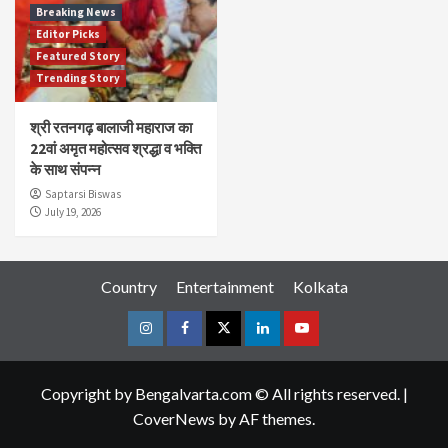
Breaking News
Editor Picks
Featured Story
Trending Story
श्री रतनगढ़ बालाजी महाराज का
22वां अमृत महोत्सव श्रद्धा व भक्ति
के साथ संपन्न
Saptarsi Biswas
July 19, 2026
Country
Entertainment
Kolkata
Instagram
Facebook
Twitter
Linkedin
Youtube
Copyright by Bengalvarta.com © All rights reserved.
|
CoverNews
by AF themes.