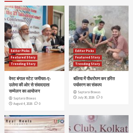
Editor Picks
Editor Picks
Featured Story
Featured Story
Trending Story
Trending Story
वेस्ट बंगाल स्टेट जमीयत-ए-
बलिया में पौधरोपण कर हरित
उलेमा की ओर से संवाददाता
पर्यावरण का संकल्प
सम्मेलन का आयोजन
Saptarsi Biswas
July 30, 2026
0
Saptarsi Biswas
August 4, 2026
0