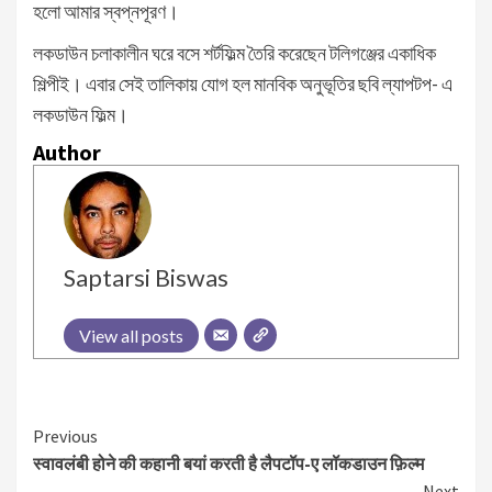
হলো আমার স্বপ্নপূরণ।
লকডাউন চলাকালীন ঘরে বসে শর্টফিল্ম তৈরি করেছেন টলিগঞ্জের একাধিক
শিল্পীই। এবার সেই তালিকায় যোগ হল মানবিক অনুভূতির ছবি ল্যাপটপ- এ
লকডাউন ফিল্ম।
Author
Saptarsi Biswas
View all posts
Continue
Previous
स्वावलंबी होने की कहानी बयां करती है लैपटॉप-ए लॉकडाउन फ़िल्म
Reading
Next