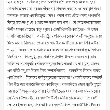
হয়েছে মানুষ।সামাজিক দূরত্ব, ঘরবন্দির জাঁতাকলে পড়ে একে অন্যের
থেকে বিচ্ছিন্ন হয়ে কেটেছে দীর্ঘদিন। মানসিক দুরত্বও এসেছে চুপিসারে।
ফলসরূপ চড়েছে একাকিত্বের পারদ। খারাপ খবরে ছেঁয়ে থাকার পাশাপাশি
কিন্তু মাঝেমধ্যে দেখা গেছে মন ভালো করা খবর। এর জেরে কখনো আবার
নির্জীব সম্পর্ক পেয়েছে নতুন প্রাণ। তেমনি বৈশাখী এবং ইন্দ্র -এই দুজন
দম্পতি থাকে বিদেশে। একদিন ইন্দ্র পরিবারের কোনও একটি অনুষ্ঠানে যোগ
দিতে আসেন নিজের দেশে আর সেখানেই লকডাউনের কারণে তিনি আটকা
পড়েন। অন্যদিকে করোনার জেরে অফিসের বস তাকে ওয়ার্ক ফ্রম হোমের
নির্দেশ দেন। কিন্তু ইন্দ্রের সার্ভিস ল্যাপটপ থাকে তার অফিসে। আর
অফিসের নিয়মানুযায়ী সেটিকে অন্যত্র নিয়ে যাওয়া যায় না। ইন্দ্র তাদের
এক ঘনিষ্ঠ বন্ধুকে নিজের বিষয় সম্পর্কে জানায়। অন্যদিকে বিদেশে কার্যত
একা বৈশাখী। নিজেদের কর্মব্যস্ততার কারণে আগে থেকেই তাদের সম্পর্কে
ধীরে ধীরে জায়গা করে নিয়েছে একাকিত্ব। লকডাউনের জেরে প্রতি মুহূর্তে
আরো বেশি অনুভব করে তারা। বৈশাখী ইন্দ্রের সমস্যার কথা জানতে পেরে
সে নিজের উপায়ে ইন্দ্রের ল্যাপটপটি তাঁর অফিস থেকে আনেন।পরবর্তী
ক্ষেত্রে ইন্দ্রের কাছ থেকে অফিসের ল্যাপটপের পাসওয়ার্ডটি নিয়ে ইন্দ্রের