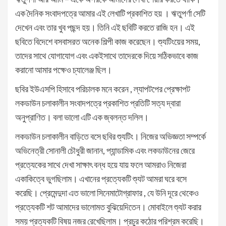
এক দৈনিক সংবাদপত্রে আমার এই লেখাটি প্রকাশিত হয় । ঋতুপর্ণা সেটি
দেখেন এবং তার খুব পছন্দ হয়। তিনি এই ছবিটি করতে রাজি হন। এই
ছবিতে বিদেশে বসবাসরত অনেক শিল্পী কাজ করেছেন। শ্যুটিংয়ের সময়,
তাদের সাথে যোগাযোগ এবং একইসাথে তাদেরকে দিয়ে সঠিকভাবে কাজ
করানো আমার পক্ষেও চ্যালেঞ্জ ছিল।
ছবির ইউএসপি হিসাবে পরিচালক মনে করেন , ল্যাপটপের প্রেক্ষাপট
লকডাউন চলাকালীন সংবাদপত্রে প্রকাশিত প্রতিটি সত্য দ্বারা
অনুপ্রাণিত। বলা ভালো এটি এক জ্বলন্ত দলিল।
লকডাউন চলাকালীন বাড়িতে বসে ছবির শ্যুটিং। নিজের অভিজ্ঞতা সম্পর্কে
অভিনেত্রী সোনালী চৌধুরী জানান, প্যান্ডামিক এবং লকডাউনের জেরে
প্রত্যেকের সাথে দেখা সাক্ষাৎ বন্ধ হয়ে যায় ফলে আমরাও নিজেরা
একাকিত্বে ভুগছিলাম। এখানের প্রত্যেকটি শ্যুট আমরা ঘরে বসে
করেছি। প্রেমেন্দুদা এত ভালো সিনেমাটোগ্রাফার , যে উনি দূরে থেকেও
প্রত্যেকটি শট আমাদের ভালোমত বুঝিয়েদিতেন। মোবাইলে শ্যুট করার
সময় প্রত্যকটি বিষয় নজর রেখেছিলাম। প্রচুর কঠোর পরিশ্রম করেছি।