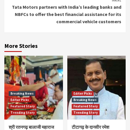
Tata Motors partners with India’s leading banks and
NBFCs to offer the best financial assistance for its
commercial vehicle customers
More Stories
Breaking News
Editor Picks
Editor Picks
Breaking News
Featured Story
Featured Story
Trending Story
Trending Story
श्री रतनगढ़ बालाजी महाराज
टीटागढ़ के दानवीर रमेश