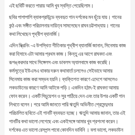
এই ছবিটি করতে পারায় আমি খুব স্বস্তি পেয়েছিলাম।
ছবির পাশাপাশি ব্যাকগ্রাউন্ডে ব্যবহৃত গান দর্শকের মন ছুঁয়ে যায়। গানের
কন্ঠ এবং সঙ্গীত পরিচালনার দায়িত্ব সামলেছেন রাঘব চট্টপাধ্যায়। গানের
কথা লিখেছেন পৃথ্বীশ ব্যানার্জি।
এদিন স্ক্রিনিং -এ উপস্থিত গীতিকার পৃথ্বীশ ব্যানার্জি জানান, সিনেমায় কাজ
করা হিসাবে এটা আমার প্রথম কাজ। কিন্তু এর আগে রাঘবদা এবং
রূপঙ্করদার সাথে সিঙ্গেলস এবং ডাবলস অ্যালবামে কাজ করেছি।
কর্মসূত্রে ইউএসএ থাকার দরুন কথাবার্তা চললেও সেইভাবে আমার
সিনেমায় কাজ করা সম্ভব হয়নি। ব্যক্তিগত কারণে এদেশে আসলেও
লকডাউনের কারণে আমি আটকে পড়ি। একদিন হঠাৎ-ই রাঘবদা আমায়
ফোন করেন। একটি সিচুয়েশন ও সুর পাঠিয়ে দেন এবং তার উপর একটি গান
লিখতে বলেন। পরে আমি জানতে পারি ঋতুদি অভিনীত প্রেমেন্দুদার
পরিচালিত ছবিতে এই গানটি ব্যবহৃত হচ্ছে। ঋতুদি আমায় জানান, তার এই
গানটির কথা ভালো লেগেছে এবং একইসঙ্গে আমার খুব প্রশংসা করেন।
দর্শকের এত ভালো রেসপন্স পাবো কোনদিন ভাবিনি । বলা ভালো, লকডাউন