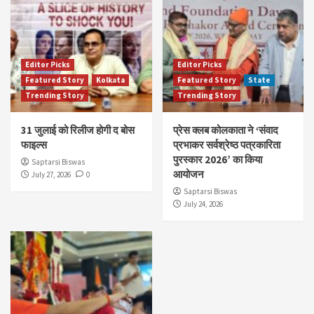
Editor Picks
Editor Picks
Featured Story
Kolkata
Featured Story
State
Trending Story
Trending Story
31 जुलाई को रिलीज होगी द बोस
प्रेस क्लब कोलकाता ने ‘संवाद
फाइल्स
प्रभाकर सर्वश्रेष्ठ पत्रकारिता
पुरस्कार 2026’ का किया
Saptarsi Biswas
आयोजन
July 27, 2026
0
Saptarsi Biswas
July 24, 2026