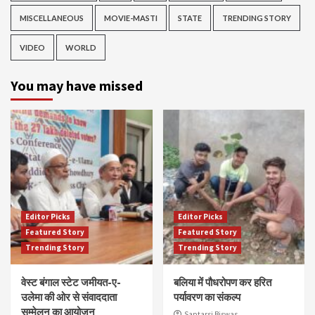
MISCELLANEOUS
MOVIE-MASTI
STATE
TRENDING STORY
VIDEO
WORLD
You may have missed
Editor Picks
Editor Picks
Featured Story
Featured Story
Trending Story
Trending Story
वेस्ट बंगाल स्टेट जमीयत-ए-
बलिया में पौधरोपण कर हरित
उलेमा की ओर से संवाददाता
पर्यावरण का संकल्प
सम्मेलन का आयोजन
Saptarsi Biswas