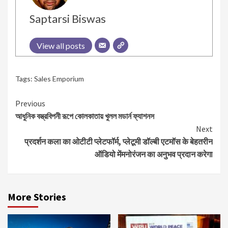
Saptarsi Biswas
View all posts
Tags:
Sales Emporium
Continue
Previous
আধুনিক বস্ত্রবিপনী রূপে কোলকাতায় খুলল মডার্ন ফ্যাশনস
Reading
Next
प्रदर्शन कला का ओटीटी प्लेटफॉर्म, प्लेटूमी डॉल्बी एटमॉस के बेहतरीन
ऑडियो मेंमनोरंजन का अनुभव प्रदान करेगा
More Stories