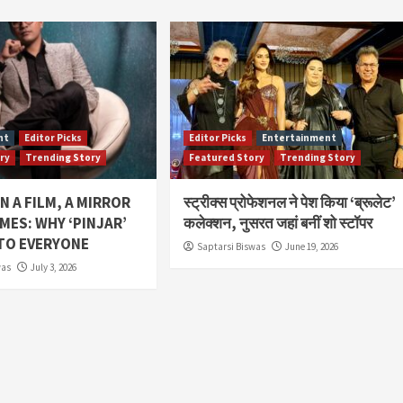
nt
Editor Picks
Editor Picks
Entertainment
ry
Trending Story
Featured Story
Trending Story
 A FILM, A MIRROR
स्ट्रीक्स प्रोफेशनल ने पेश किया ‘ब्रूलेट’
MES: WHY ‘PINJAR’
कलेक्शन, नुसरत जहां बनीं शो स्टॉपर
TO EVERYONE
Saptarsi Biswas
June 19, 2026
was
July 3, 2026