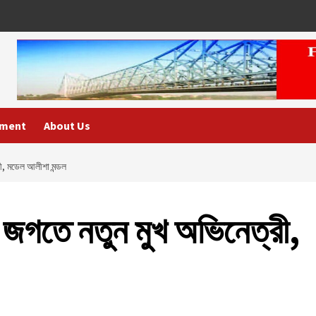
nment
About Us
রী, মডেল আলীশা মন্ডল
 জগতে নতুন মুখ অভিনেত্রী,