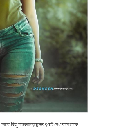
 আরো কিছু নামকরা ব্র‍্যান্ডের শ্যুটে দেখা যাবে তাকে।