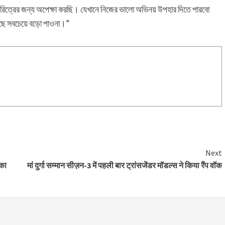
 চরিত্রের জন্য অপেক্ষা করছি। যেখানে নিজের ভালো অভিনয় উপহার দিতে পারবো
কাছে সবচেয়ে বড়ো পাওনা।”
Next
 का
मां दुर्गा सम्मान सीज़न-3 में पहली बार ट्रांसजेंडर मॉडल्स ने किया रैंप वॉक