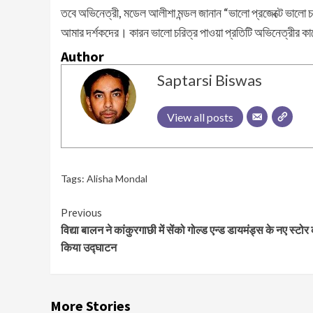
তবে অভিনেত্রী, মডেল আলীশা মন্ডল জানান “ভালো প্রজেক্টে ভালো
আমার দর্শকদের। কারন ভালো চরিত্র পাওয়া প্রতিটি অভিনেত্রীর 
Author
Saptarsi Biswas
View all posts
Tags:
Alisha Mondal
Continue
Previous
विद्या बालन ने कांकुरगाछी में सेंको गोल्ड एन्ड डायमंड्स के नए स्टोर
Reading
किया उद्घाटन
More Stories