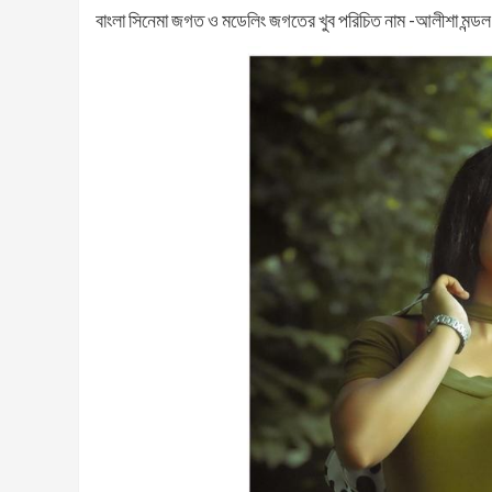
বাংলা সিনেমা জগত ও মডেলিং জগতের খুব পরিচিত নাম -আলীশা মন্