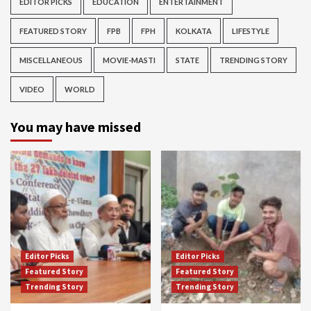
EDITOR PICKS
EDUCATION
ENTERTAINMENT
FEATURED STORY
FPB
FPH
KOLKATA
LIFESTYLE
MISCELLANEOUS
MOVIE-MASTI
STATE
TRENDING STORY
VIDEO
WORLD
You may have missed
Editor Picks
Editor Picks
Featured Story
Featured Story
Trending Story
Trending Story