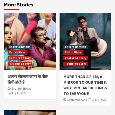
More Stories
Entertainment
Entertainment
Editor Picks
Editor Picks
Featured Story
Featured Story
Trending Story
Trending Story
अक्सर मोहब्बत कोहरे के पीछे
MORE THAN A FILM, A
छिपी होती है
MIRROR TO OUR TIMES:
WHY ‘PINJAR’ BELONGS
Saptarsi Biswas
TO EVERYONE
July 11, 2026
Saptarsi Biswas
July 3, 2026