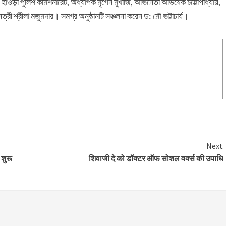
পি হাওড়া পুলিশ কমিশনারেট, অধ্যাপক মৃগেন মুখার্জি, অভিনেতা অভিষেক চট্টোপাধ্যায়,
িনেত্রী শ্রীলা মজুমদার। সমগ্র অনুষ্ঠানটি সঞ্চলনা করেন ড: মৌ ভট্টাচার্য।
Next
 शुरू
शिवाजी दे को डॉक्टर ऑफ सोशल वर्क्स की उपाधि