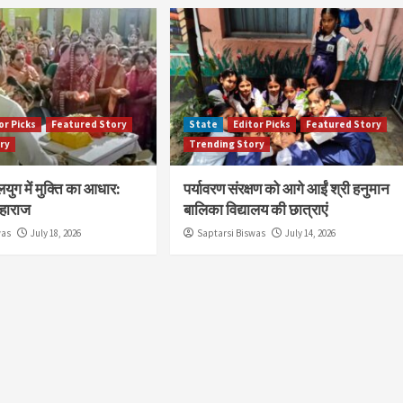
or Picks
Featured Story
State
Editor Picks
Featured Story
ry
Trending Story
युग में मुक्ति का आधार:
पर्यावरण संरक्षण को आगे आईं श्री हनुमान
हाराज
बालिका विद्यालय की छात्राएं
was
July 18, 2026
Saptarsi Biswas
July 14, 2026