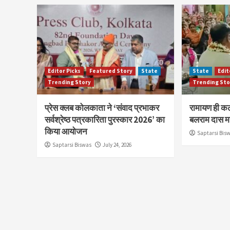
Editor Picks
Featured Story
State
State
Edit
Trending Story
Trending Sto
प्रेस क्लब कोलकाता ने ‘संवाद प्रभाकर
रामायण ही कल
सर्वश्रेष्ठ पत्रकारिता पुरस्कार 2026’ का
बलराम दास म
किया आयोजन
Saptarsi Bis
Saptarsi Biswas
July 24, 2026