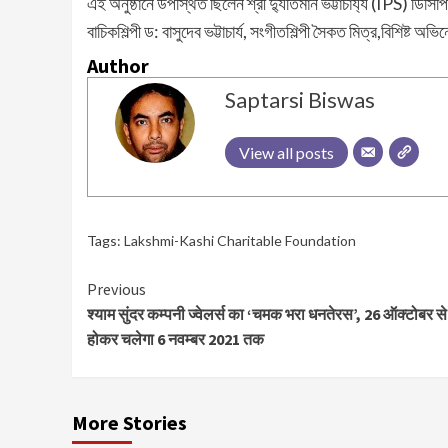
এই অনুষ্ঠানে উপস্থিত ছিলেন শ্রী দ্যুতিমান ভট্টাচার্য্য (IPS) ডিসি
বাচিকশিল্পী ড: বাসুদেব ভট্টাচার্য, সংগীতশিল্পী সৈকত মিত্র,বিশিষ্ট অভ
Author
Saptarsi Biswas
View all posts
Tags:
Lakshmi-Kashi Charitable Foundation
Continue
Previous
श्याम सुंदर कम्पनी ज्वेलर्स का ‘चमक भरा धनतेरस’, 26 ऑक्टोबर से
Reading
होकर चलेगा 6 नवम्बर 2021 तक
More Stories