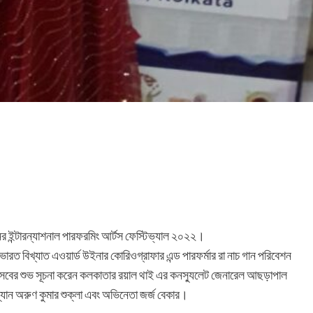
িনের ইন্টারন্যাশনাল পারফরমিং আর্টস ফেস্টিভ্যাল ২০২২।
রত বিখ্যাত এওয়ার্ড উইনার কোরিওগ্রাফার এন্ড পারফর্মার রা নাচ গান পরিবেশন
উৎসবের শুভ সূচনা করেন কলকাতার রয়াল থাই এর কনস্যুলেট জেনারেল আছড়াপাল
্যান অরুণ কুমার শুক্লা এবং অভিনেতা জর্জ বেকার।