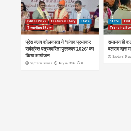
Editor Picks
Featured Story
State
State
Edit
Trending Story
Trending Sto
प्रेस क्लब कोलकाता ने ‘संवाद प्रभाकर
रामायण ही कल
सर्वश्रेष्ठ पत्रकारिता पुरस्कार 2026’ का
बलराम दास म
किया आयोजन
Saptarsi Bis
Saptarsi Biswas
July 24, 2026
0