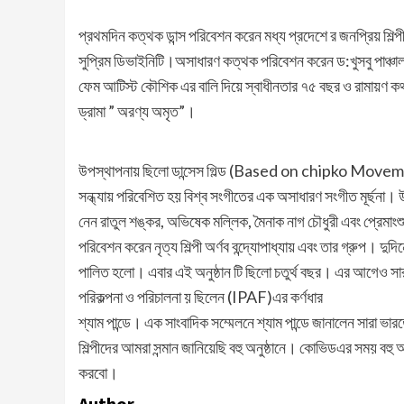
প্রথমদিন কত্থক ডান্স পরিবেশন করেন মধ্য প্রদেশে র জনপ্রিয় শিল্পী 
সুপ্রিম ডিভাইনিটি।অসাধারণ কত্থক পরিবেশন করেন ড:খুসবু পাঞ্চা
ফেম আটিস্ট কৌশিক এর বালি দিয়ে স্বাধীনতার ৭৫ বছর ও রামায়ণ কথা 
ড্রামা ” অরণ্য অমৃত”।
উপস্থাপনায় ছিলো ডান্সেস গিল্ড (Based on chipko Moveme
সন্ধ্যায় পরিবেশিত হয় বিশ্ব সংগীতের এক অসাধারণ সংগীত মূ
নেন রাতুল শঙ্কর, অভিষেক মল্লিক, মৈনাক নাগ চৌধুরী এবং প্রেমাং
পরিবেশন করেন নৃত্য শিল্পী অর্ণব বন্দ্যোপাধ্যায় এবং তার গ্রুপ। 
পালিত হলো। এবার এই অনুষ্ঠান টি ছিলো চতুর্থ বছর। এর আগেও সারা 
পরিকল্পনা ও পরিচালনা য় ছিলেন (IPAF)এর কর্ণধার
শ্যাম পান্ডে। এক সাংবাদিক সম্মেলনে শ্যাম পান্ডে জানালেন সারা ভা
শিল্পীদের আমরা সন্মান জানিয়েছি বহু অনুষ্ঠানে। কোভিডএর সময় ব
করবো।
Author