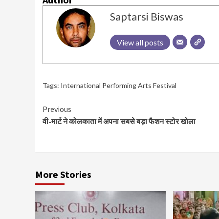
Saptarsi Biswas
View all posts
Tags:
International Performing Arts Festival
Continue
Previous
वी-मार्ट ने कोलकाता में अपना सबसे बड़ा फैशन स्टोर खोला
Reading
More Stories