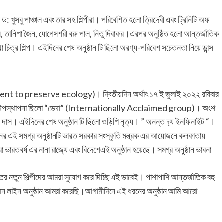
ড: খুসবু পাঞ্চাল এবং তার সহ শিল্পীরা। পরিবেশিত হলো ত্রিদেবী এবং ট্রিনিটি অফ
ল, তানিশা জৈন, যোগেসশরী বরু পাল, নিতু দিবাকর।এরপর অনুষ্ঠিত হলো আন্তর্জাতিক
চিত্র শিল্প। এইদিনের শেষ অনুষ্ঠান টি ছিলো অরণ্য-পরিবেশ সচেতনতা নিয়ে ডান্স
nt to preserve ecology)। দ্বিতীয়দিন অর্থাৎ ১৭ ই জুলাই ২০২২ রবিবার
র্ছনা। উপস্থাপনা ছিলো “ভেদা” (Internationally Acclaimed group)। অংশ
শু দাস। এইদিনের শেষ অনুষ্ঠান টি ছিলো ওড়িশি নৃত্য। ” অনন্ত দ‍্য ইনফিনাইট “।
দুদিনের এই সমগ্র অনুষ্ঠানটি ভারত সরকার সংস্কৃতি মন্ত্রক এর আয়োজনে কলকাতায়
ভারতবর্ষ এর নানা রাজ্যে এবং বিদেশেএই অনুষ্ঠান হয়েছে। সমগ্র অনুষ্ঠান ভাবনা
রতের নতুন শিল্পীদের আমরা সুযোগ করে দিচ্ছি এই ভাবেই। পাশাপাশি আন্তর্জাতিক বহু
হু অন লাইন অনুষ্ঠান আমরা করেছি।আগামীদিনে এই ধরনের অনুষ্ঠান আমি আরো