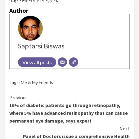
Author
Saptarsi Biswas
View all posts
Tags:
Me & My Friends
Continue
Previous
16% of diabetic patients go through retinopathy,
Reading
where 5% have advanced retinopathy that can cause
permanent eye damage, says expert
Next
Panel of Doctors issue a comprehensive Health