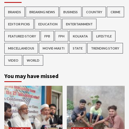
BRANDS
BREAKING NEWS
BUSINESS
COUNTRY
CRIME
EDITOR PICKS
EDUCATION
ENTERTAINMENT
FEATURED STORY
FPB
FPH
KOLKATA
LIFESTYLE
MISCELLANEOUS
MOVIE-MASTI
STATE
TRENDING STORY
VIDEO
WORLD
You may have missed