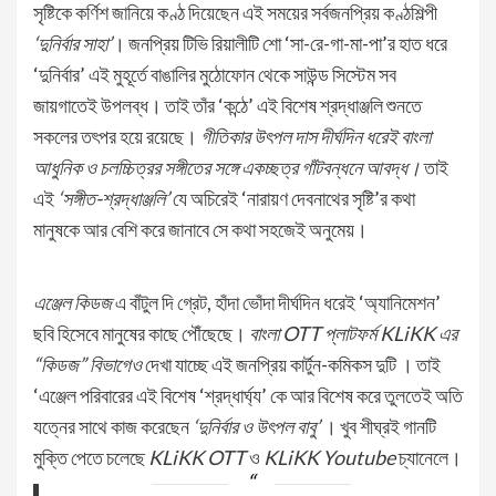
সৃষ্টিকে কর্ণিশ জানিয়ে কণ্ঠ দিয়েছেন এই সময়ের সর্বজনপ্রিয় কণ্ঠশিল্পী
‘দুনির্বার সাহা’
। জনপ্রিয় টিভি রিয়ালীটি শো ‘সা-রে-গা-মা-পা’র হাত ধরে
‘দুনির্বার’ এই মুহূর্তে বাঙালির মুঠোফোন থেকে সাউন্ড সিস্টেম সব
জায়গাতেই উপলব্ধ। তাই তাঁর ‘কন্ঠে’ এই বিশেষ শ্রদ্ধাঞ্জলি শুনতে
সকলের তৎপর হয়ে রয়েছে।
গীতিকার উৎপল দাস দীর্ঘদিন ধরেই বাংলা
আধুনিক ও চলচ্চিত্রর সঙ্গীতের সঙ্গে একচ্ছত্র গাঁটবন্ধনে আবদ্ধ।
তাই
এই
‘সঙ্গীত-শ্রদ্ধাঞ্জলি’
যে অচিরেই ‘নারায়ণ দেবনাথের সৃষ্টি’র কথা
মানুষকে আর বেশি করে জানাবে সে কথা সহজেই অনুমেয়।
এঞ্জেল কিডজ
এ বাঁটুল দি গ্রেট, হাঁদা ভোঁদা দীর্ঘদিন ধরেই ‘অ্যানিমেশন’
ছবি হিসেবে মানুষের কাছে পৌঁছেছে।
বাংলা OTT প্লাটফর্ম KLiKK এর
“কিডজ” বিভাগেও
দেখা যাচ্ছে এই জনপ্রিয় কার্টুন-কমিকস দুটি । তাই
‘এঞ্জেল পরিবারের এই বিশেষ ‘শ্রদ্ধার্ঘ্য’ কে আর বিশেষ করে তুলতেই অতি
যত্নের সাথে কাজ করেছেন
‘দুনির্বার ও উৎপল বাবু’
। খুব শীঘ্রই গানটি
মুক্তি পেতে চলেছে
KLiKK OTT
ও
KLiKK Youtube
চ্যানেলে।