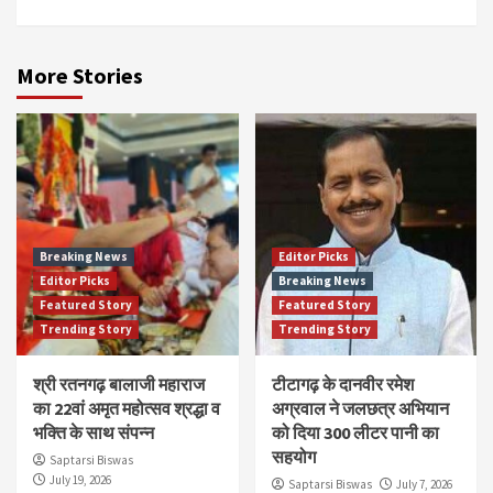
More Stories
Breaking News
Editor Picks
Editor Picks
Breaking News
Featured Story
Featured Story
Trending Story
Trending Story
श्री रतनगढ़ बालाजी महाराज
टीटागढ़ के दानवीर रमेश
का 22वां अमृत महोत्सव श्रद्धा व
अग्रवाल ने जलछत्र अभियान
भक्ति के साथ संपन्न
को दिया 300 लीटर पानी का
सहयोग
Saptarsi Biswas
July 19, 2026
Saptarsi Biswas
July 7, 2026