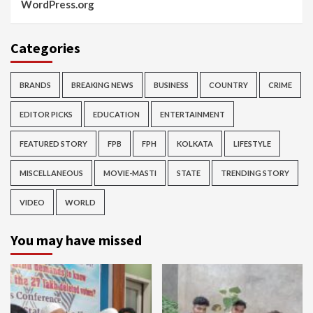
WordPress.org
Categories
BRANDS
BREAKING NEWS
BUSINESS
COUNTRY
CRIME
EDITOR PICKS
EDUCATION
ENTERTAINMENT
FEATURED STORY
FPB
FPH
KOLKATA
LIFESTYLE
MISCELLANEOUS
MOVIE-MASTI
STATE
TRENDING STORY
VIDEO
WORLD
You may have missed