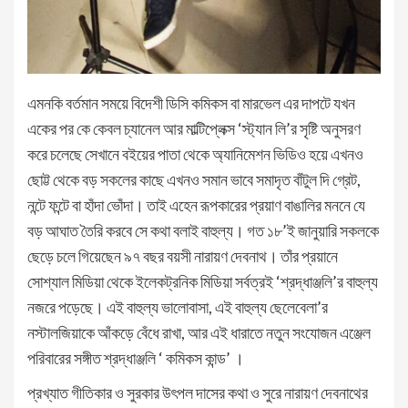
এমনকি বর্তমান সময়ে বিদেশী ডিসি কমিকস বা মারভেল এর দাপটে যখন
একের পর কে কেবল চ্যানেল আর মাল্টিপ্লেক্স ‘স্ট্যান লি’র সৃষ্টি অনুসরণ
করে চলেছে সেখানে বইয়ের পাতা থেকে অ্যানিমেশন ভিডিও হয়ে এখনও
ছোট্ট থেকে বড় সকলের কাছে এখনও সমান ভাবে সমাদৃত বাঁটুল দি গ্রেট,
নন্টে ফন্টে বা হাঁদা ভোঁদা। তাই এহেন রূপকারের প্রয়াণ বাঙালির মননে যে
বড় আঘাত তৈরি করবে সে কথা বলাই বাহুল্য। গত ১৮’ই জানুয়ারি সকলকে
ছেড়ে চলে গিয়েছেন ৯৭ বছর বয়সী নারায়ণ দেবনাথ। তাঁর প্রয়ানে
সোশ্যাল মিডিয়া থেকে ইলেকট্রনিক মিডিয়া সর্বত্রই ‘শ্রদ্ধাঞ্জলি’র বাহুল্য
নজরে পড়েছে। এই বাহুল্য ভালোবাসা, এই বাহুল্য ছেলেবেলা’র
নস্টালজিয়াকে আঁকড়ে বেঁধে রাখা, আর এই ধারাতে নতুন সংযোজন এঞ্জেল
পরিবারের সঙ্গীত শ্রদ্ধাঞ্জলি ‘ কমিকস কান্ড’ ।
প্রখ্যাত গীতিকার ও সুরকার উৎপল দাসের কথা ও সুরে নারায়ণ দেবনাথের