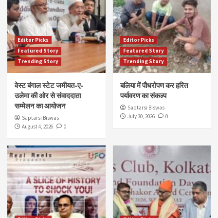
Editor Picks
Editor Picks
Featured Story
Featured Story
Trending Story
Trending Story
वेस्ट बंगाल स्टेट जमीयत-ए-
बलिया में पौधरोपण कर हरित
उलेमा की ओर से संवाददाता
पर्यावरण का संकल्प
सम्मेलन का आयोजन
Saptarsi Biswas
July 30, 2026
0
Saptarsi Biswas
August 4, 2026
0