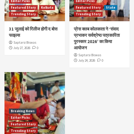
Editor Picks
Editor Picks
Featured Story
Kolkata
Featured Story
State
Trending Story
Trending Story
31 जुलाई को रिलीज होगी द बोस
प्रेस क्लब कोलकाता ने ‘संवाद
फाइल्स
प्रभाकर सर्वश्रेष्ठ पत्रकारिता
पुरस्कार 2026’ का किया
Saptarsi Biswas
आयोजन
July 27, 2026
0
Saptarsi Biswas
July 24, 2026
0
Breaking News
Editor Picks
Featured Story
Trending Story