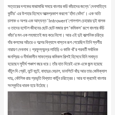
সত্তরের দশকের মাঝামাঝি সময়ে বাংলার কচি কাঁচাদের জন্যে ‘দেবসাহিত্য
কুটির’ এর উপহার হিসেবে আত্মপ্রকাশ করলো ‘হাঁদা ভোঁদা’। এক অতি
চালাক ও অপর এক আদ্যন্ত ‘Introvert’গোলগাল চেহারার দুই বালক
ও তাদের হস্টেল জীবনের ছোট ছোট মজার গল্প ‘কমিকস’ রূপে বাংলার কঁচি
কাঁচা’র মন এক লহমাতেই জয় করে নিলো। আর এই দুই কাল্পনিক চরিত্র
যাঁর কলমের আঁচরে ও গল্পের বিন্যাসে বাস্তব রূপ পেয়েছিল তিনি স্বর্গীয়
নারায়ণ দেবনাথ। প্রফুল্লচন্দ্র লাহিড়ি ও কাফি খাঁ’র পরবর্তী সর্বাধিক
জনপ্রিয় ও দীর্ঘকালীন সাফল্যের কমিকস শিল্পই হিসেবে যিনি সমাদৃত
হয়েছেন সুদীর্ঘ পঞ্চাশ বছর ধরে। তাঁর হাত দিয়েই একে একে জন্ম হয়েছে
বাঁটুল দি গ্রেট, নন্টে ফন্টে, বাহাদুর বেড়াল, ডানপিটে খাঁদু আর তার কেমিক্যাল
দাদু, কৌশিক রায় প্রভৃতি বিখ্যাত কার্টুন চরিত্রের। আর যা ক্রমেই বাংলার
সংস্কৃতির ধারক হয়ে উঠেছে।