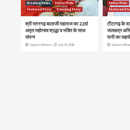
Breaking News
Editor Picks
Editor Picks
Featured Story
Trending Story
Featured Sto
श्री रतनगढ़ बालाजी महाराज का 22वां
टीटागढ़ के द
अमृत महोत्सव श्रद्धा व भक्ति के साथ
जलछत्र अभि
संपन्न
पानी का सहय
Saptarsi Biswas
July 19, 2026
Saptarsi Bis