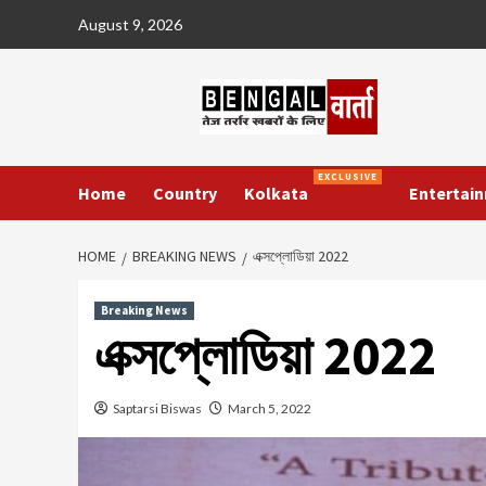
Skip
August 9, 2026
to
content
EXCLUSIVE
Home
Country
Kolkata
Entertai
HOME
BREAKING NEWS
এক্সপ্লোডিয়া 2022
Breaking News
এক্সপ্লোডিয়া 2022
Saptarsi Biswas
March 5, 2022