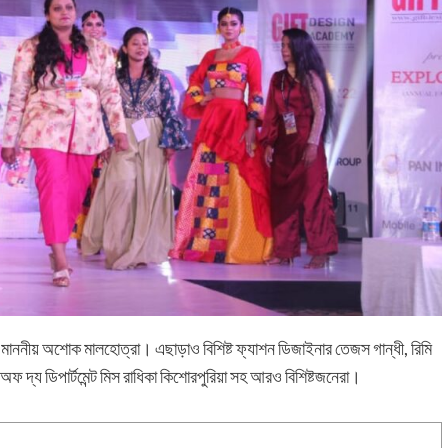
র মাননীয় অশোক মালহোত্রা। এছাড়াও বিশিষ্ট ফ্যাশন ডিজাইনার তেজস গান্ধী, রিমি
অফ দ্য ডিপার্টমেন্ট মিস রাধিকা কিশোরপুরিয়া সহ আরও বিশিষ্টজনেরা।