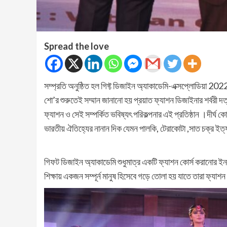
Spread the love
সম্প্রতি অনুষ্ঠিত হল গিফ্ট ডিজাইন অ্যাকাডেমি-এক্সপ্লোডিয়া 202
শো’র শুরুতেই সম্মান জানানো হয় প্রয়াত ফ্যাশন ডিজাইনার শর্বরী দত্
ফ্যাশন ও সেই সম্পর্কিত ভবিষ্যৎ পরিকল্পনার এই প্রতিষ্ঠান ।দীর্ঘ
ভারতীয় ঐতিহ্যের নানান দিক যেমন পালকি, টেরাকোটা ,সাত চক্র ইত্
গিফট ডিজাইন অ্যাকাডেমি শুধুমাত্র একটি ফ্যাশন কোর্স করানোর ইনস্
শিক্ষায় একজন সম্পূর্ন মানুষ হিসেবে গড়ে তোলা হয় যাতে তারা ফ্যাশন