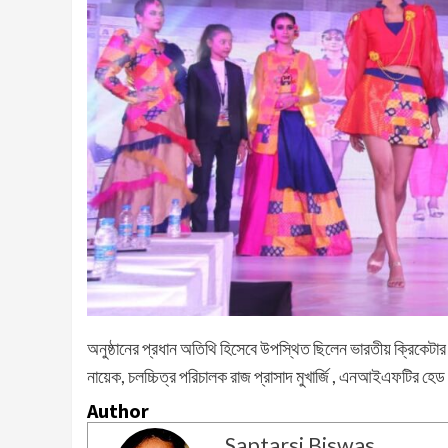
অনুষ্ঠানের প্রধান অতিথি হিসেবে উপস্থিত ছিলেন ভারতীয় ক্রিকেটা
নায়েক, চলচ্চিত্র পরিচালক রাজ প্রাসাদ মুখার্জি , এনআইএফটির হেড 
Author
Saptarsi Biswas