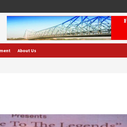
nment
About Us