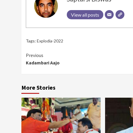
View all posts
Tags:
Explodia-2022
Continue
Previous
Kadambari Aajo
Reading
More Stories