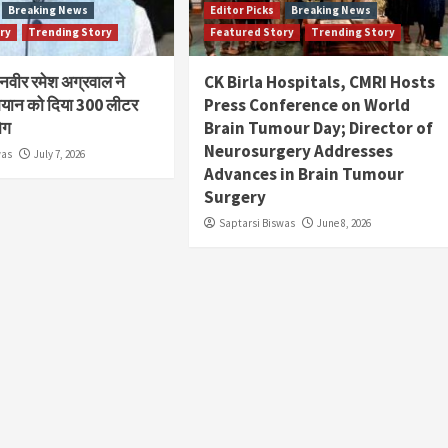
Breaking News
Editor Picks
Breaking News
ry
Trending Story
Featured Story
Trending Story
ानवीर रमेश अग्रवाल ने
CK Birla Hospitals, CMRI Hosts
यान को दिया 300 लीटर
Press Conference on World
ोग
Brain Tumour Day; Director of
Neurosurgery Addresses
was
July 7, 2026
Advances in Brain Tumour
Surgery
Saptarsi Biswas
June 8, 2026