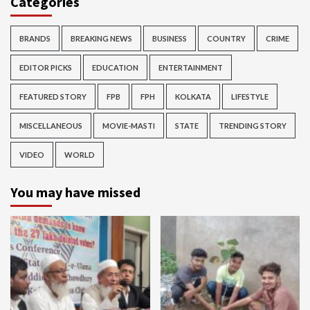
Categories
BRANDS
BREAKING NEWS
BUSINESS
COUNTRY
CRIME
EDITOR PICKS
EDUCATION
ENTERTAINMENT
FEATURED STORY
FPB
FPH
KOLKATA
LIFESTYLE
MISCELLANEOUS
MOVIE-MASTI
STATE
TRENDING STORY
VIDEO
WORLD
You may have missed