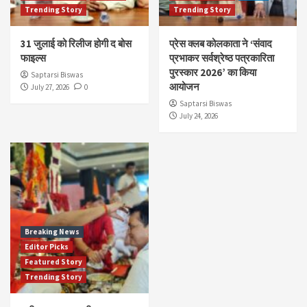
Trending Story
Trending Story
31 जुलाई को रिलीज होगी द बोस
प्रेस क्लब कोलकाता ने ‘संवाद
फाइल्स
प्रभाकर सर्वश्रेष्ठ पत्रकारिता
पुरस्कार 2026’ का किया
Saptarsi Biswas
आयोजन
July 27, 2026
0
Saptarsi Biswas
July 24, 2026
Breaking News
Editor Picks
Featured Story
Trending Story