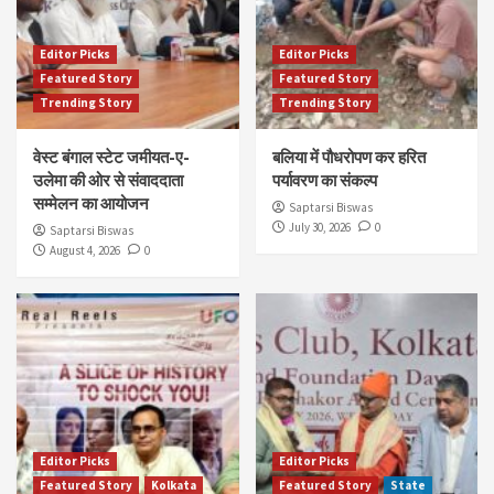
Editor Picks
Editor Picks
Featured Story
Featured Story
Trending Story
Trending Story
वेस्ट बंगाल स्टेट जमीयत-ए-
बलिया में पौधरोपण कर हरित
उलेमा की ओर से संवाददाता
पर्यावरण का संकल्प
सम्मेलन का आयोजन
Saptarsi Biswas
July 30, 2026
0
Saptarsi Biswas
August 4, 2026
0
Editor Picks
Editor Picks
Featured Story
Kolkata
Featured Story
State