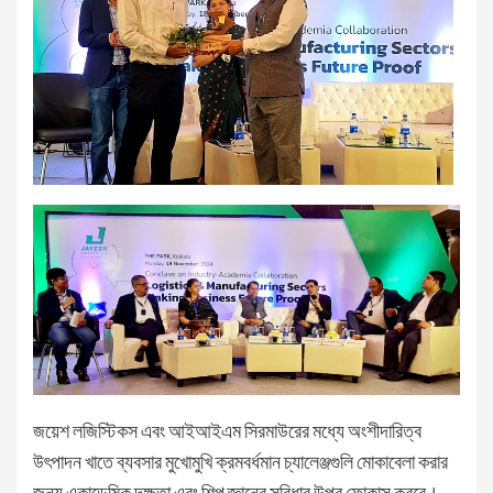
জয়েশ লজিস্টিকস এবং আইআইএম সিরমাউরের মধ্যে অংশীদারিত্ব
উৎপাদন খাতে ব্যবসার মুখোমুখি ক্রমবর্ধমান চ্যালেঞ্জগুলি মোকাবেলা করার
জন্য একাডেমিক দক্ষতা এবং শিল্প জ্ঞানের সুবিধার উপর ফোকাস করবে।