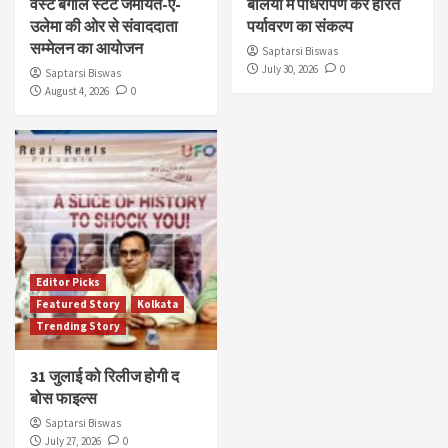
वेस्ट बंगाल स्टेट जमीयत-ए-
बलिया में पौधरोपण कर हरित
उलेमा की ओर से संवाददाता
पर्यावरण का संकल्प
सम्मेलन का आयोजन
Saptarsi Biswas
July 30, 2026
0
Saptarsi Biswas
August 4, 2026
0
Editor Picks
Featured Story
Kolkata
Trending Story
31 जुलाई को रिलीज होगी द
बोस फाइल्स
Saptarsi Biswas
July 27, 2026
0