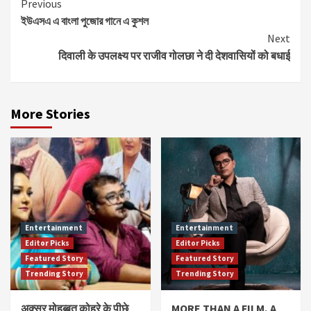
Continue
Previous
ইউএসএ এ বাংলা পুজোর গানে এ কুশল
Reading
Next
दिवाली के उपलक्ष्य पर राजीव गोलछा ने दी देशवासियों को बधाई
More Stories
Entertainment
Entertainment
Editor Picks
Editor Picks
Featured Story
Featured Story
Trending Story
Trending Story
अक्सर मोहब्बत कोहरे के पीछे
MORE THAN A FILM, A