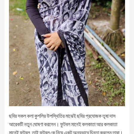
ছবির সকল কলা কুশলির উপস্থিতির মাঝেই ছবির প্রযোজক তৃষা দাস
আরেকটি নতুন ঘোষণা করলেন। ফুটবল মানেই কলকাতা আর কলকাতা
মানেই ফুটবল, তাই ফুটবল কে নিয়ে একটু অন্যভাবে চিন্তা করলেন তারা।