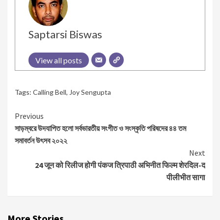
Saptarsi Biswas
View all posts
Tags:
Calling Bell
,
Joy Sengupta
Continue
Previous
সাড়ম্বরে উদযাপিত হলো সর্বভারতীয় সংগীত ও সংস্কৃতি পরিষদের ৪৪ তম
Reading
সমাবর্তন উৎসব ২০২২
Next
24 जून को रिलीज होगी पंकज त्रिपाठी अभिनीत फिल्म शेरदिल-द
पीलीभीत सागा
More Stories