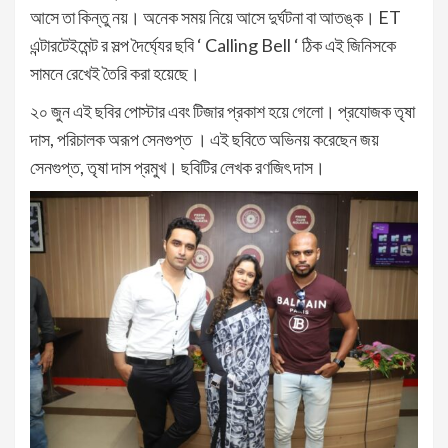
আসে তা কিন্তু নয়। অনেক সময় নিয়ে আসে দুর্ঘটনা বা আতঙ্ক। ET
এন্টারটেইমেন্ট র সল্প দৈর্ঘ্যের ছবি ‘ Calling Bell ‘ ঠিক এই জিনিসকে
সামনে রেখেই তৈরি করা হয়েছে।
২০ জুন এই ছবির পোস্টার এবং টিজার প্রকাশ হয়ে গেলো। প্রযোজক তৃষা
দাস, পরিচালক অরূপ সেনগুপ্ত । এই ছবিতে অভিনয় করেছেন জয়
সেনগুপ্ত, তৃষা দাস প্রমুখ। ছবিটির লেখক রণজিৎ দাস।