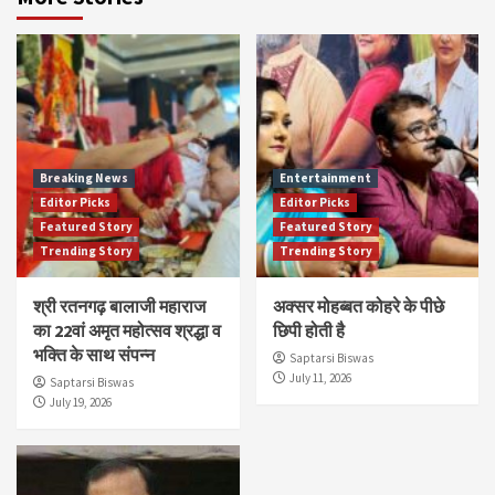
Breaking News
Entertainment
Editor Picks
Editor Picks
Featured Story
Featured Story
Trending Story
Trending Story
श्री रतनगढ़ बालाजी महाराज
अक्सर मोहब्बत कोहरे के पीछे
का 22वां अमृत महोत्सव श्रद्धा व
छिपी होती है
भक्ति के साथ संपन्न
Saptarsi Biswas
July 11, 2026
Saptarsi Biswas
July 19, 2026