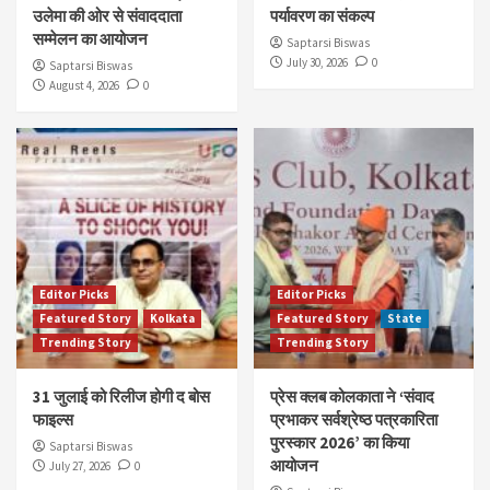
उलेमा की ओर से संवाददाता
पर्यावरण का संकल्प
सम्मेलन का आयोजन
Saptarsi Biswas
July 30, 2026
0
Saptarsi Biswas
August 4, 2026
0
Editor Picks
Editor Picks
Featured Story
Kolkata
Featured Story
State
Trending Story
Trending Story
31 जुलाई को रिलीज होगी द बोस
प्रेस क्लब कोलकाता ने ‘संवाद
फाइल्स
प्रभाकर सर्वश्रेष्ठ पत्रकारिता
पुरस्कार 2026’ का किया
Saptarsi Biswas
आयोजन
July 27, 2026
0