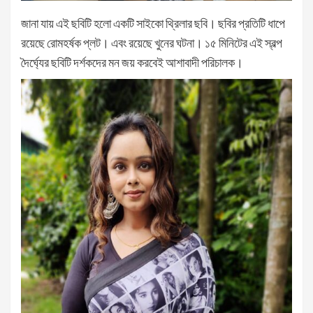
জানা যায় এই ছবিটি হলো একটি সাইকো থ্রিলার ছবি। ছবির প্রতিটি ধাপে
রয়েছে রোমহর্ষক প্লট। এবং রয়েছে খুনের ঘটনা। ১৫ মিনিটের এই স্বল্প
দৈর্ঘ্যের ছবিটি দর্শকদের মন জয় করবেই আশাবাদী পরিচালক।