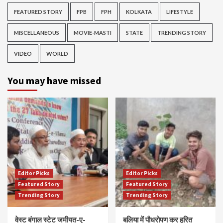
FEATURED STORY
FPB
FPH
KOLKATA
LIFESTYLE
MISCELLANEOUS
MOVIE-MASTI
STATE
TRENDING STORY
VIDEO
WORLD
You may have missed
Editor Picks
Editor Picks
Featured Story
Featured Story
Trending Story
Trending Story
वेस्ट बंगाल स्टेट जमीयत-ए-
बलिया में पौधरोपण कर हरित