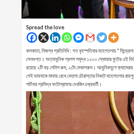
Spread the love
কলকাতা, নিজস্ব প্রতিনিধি : গত বৃহস্পতিবার মহেশতলায় ” সিন্ড্রেলা
সেনগুপ্ত। অত্যাধুনিক প্রপস সমৃদ্ধ ১২০০ স্কোয়ার ফুটের এই ভিডি
রয়েছে ২টি বড় সেটাপ রুম, ২টো মেকাপরুম। আধুনিকযুগে ক্যামেরার 
সেই ভাবনাকে মাথায় রেখে বেহালা চৌরাস্তার নিকটে মহেশতলার রায়পুর
পার্টনার প্রসিদ্ধ ফটোগ্রাফার দেবজিৎ চক্রবর্তী।