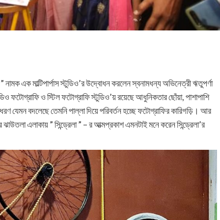
 ” নামক এক মাল্টিপার্পাস স্টুডিও’র উদ্বোধন করলেন স্বনামধন্য অভিনেত্রী ঋতুপর্ণা
ও ফটোগ্রাফি ও স্টিল ফটোগ্রাফি স্টুডিও’য় রয়েছে আধুনিকতার ছোঁয়া, পাশাপাশি
ধরণ যেমন বদলেছে তেমনি পাল্লা দিয়ে পরিবর্তন হচ্ছে ফটোগ্রাফির কারিগড়ি। আর
 ঝাউতলা এলাকায় ” সিন্ড্রেলা ” – র আত্মপ্রকাশ এমনটাই মনে করেন সিন্ড্রেলা’র