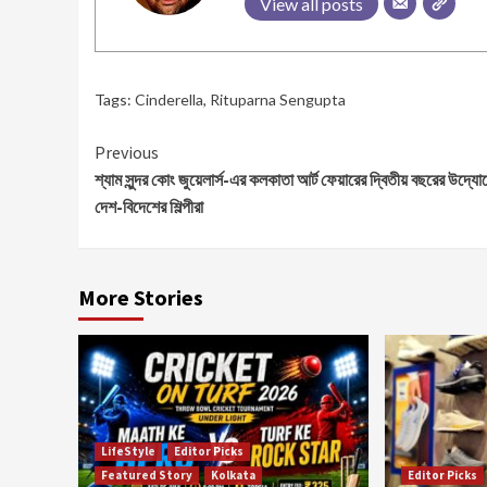
View all posts
Tags:
Cinderella
,
Rituparna Sengupta
Continue
Previous
শ্যাম সুন্দর কোং জুয়েলার্স-এর কলকাতা আর্ট ফেয়ারের দ্বিতীয় বছরের উদ্যো
Reading
দেশ-বিদেশের শিল্পীরা
More Stories
LifeStyle
Editor Picks
Featured Story
Kolkata
Editor Picks