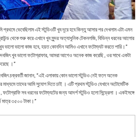
মি প্রথমে ভেবেছিলাম এই স্টুডিওটি খুব দূরে হবে কিন্তু আসার পর দেখলাম এটা এমন
াউন্ড থেকে শুরু করে এখানে খুব সুন্দর অত্যাধুনিক টেকনলজি, বিভিন্ন ধরনের আলোর
য় খুব ভালো ভালো কাজ হবে, হয়ত কোনদিন আমিও এখানে ফটোশ্যুট করতে পারি।”
ন, “দেবজিৎ খুব ভালো ফটোগ্রাফার, আমরা আগেও অনেক কাজ করেছি , ওর সাথে একটা
 করেছে ।”
নার দেবজিৎ চক্রবর্তী জানান, “এই এলাকায় কোন ভালো স্টুডিও নেই ফলে অনেক
িওর মাধ্যমে তাদের আমি সুযোগ দিতে চাই । এটি প্রথম স্টুডিও যেখানে অটোমেটিক
 , ফটোগ্রাফি সব ধরনের ফটোশ্যুটের জন্য আদর্শ স্টুডিও হলো সিন্ড্রেলা । একইসঙ্গে
র্জ মাত্র ৩৫০০ টাকা।”