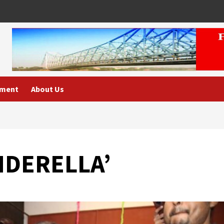
nment
About Us
 ‘CINDERELLA’