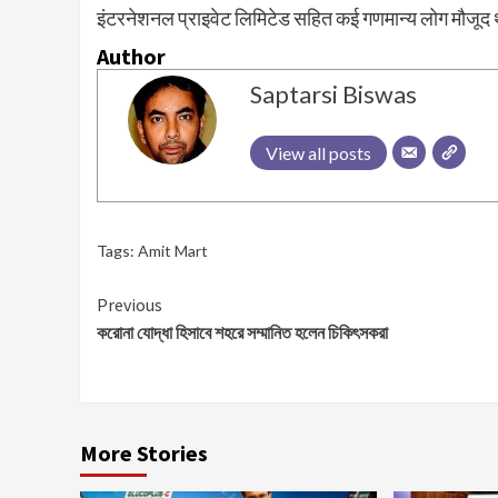
इंटरनेशनल प्राइवेट लिमिटेड सहित कई गणमान्य लोग मौजूद थ
Author
Saptarsi Biswas
View all posts
Tags:
Amit Mart
Continue
Previous
করোনা যোদ্ধা হিসাবে শহরে সম্মানিত হলেন চিকিৎসকরা
Reading
More Stories