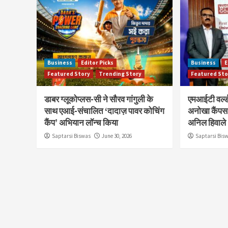
Business
Editor Picks
Business
E
Featured Story
Trending Story
Featured Sto
डाबर ग्लूकोप्लस-सी ने सौरव गांगुली के
एमआईटी वर्ल्ड
साथ एआई-संचालित ‘दादाज़ पावर कोचिंग
अनोखा कैंपस 
कैंप’ अभियान लॉन्च किया
अनिल हिवाले
Saptarsi Biswas
June 30, 2026
Saptarsi Bis