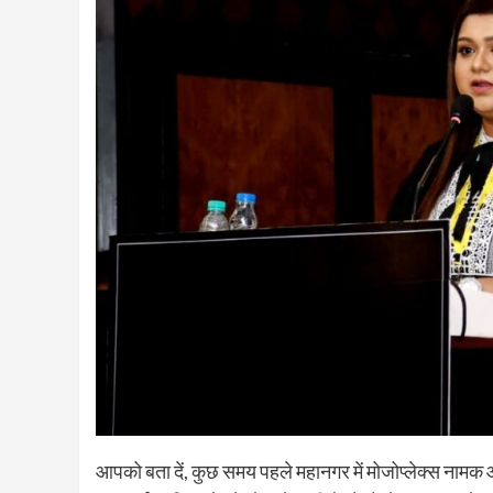
आपको बता दें, कुछ समय पहले महानगर में मोजोप्लेक्स नामक ओटी