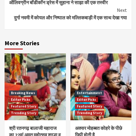
ऑलिवग्रीन बॉडीकॉन ड्रेस में सुहाना ने साझा की एक तस्वीर
Reading
Next
दुर्गा नवमी में कोयल और निष्पाल को मल्लिकबाड़ी में एक साथ देखा गया
More Stories
Breaking News
Entertainment
Editor Picks
Editor Picks
Featured Story
Featured Story
Trending Story
Trending Story
श्री रतनगढ़ बालाजी महाराज
अक्सर मोहब्बत कोहरे के पीछे
का 22वां अमृत महोत्सव श्रद्धा व
छिपी होती है