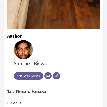
Author
Saptarsi Biswas
View all posts
Tags:
Rituparna Sengupta
Continue
Previous