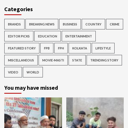
Categories
BRANDS
BREAKING NEWS
BUSINESS
COUNTRY
CRIME
EDITOR PICKS
EDUCATION
ENTERTAINMENT
FEATURED STORY
FPB
FPH
KOLKATA
LIFESTYLE
MISCELLANEOUS
MOVIE-MASTI
STATE
TRENDING STORY
VIDEO
WORLD
You may have missed